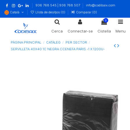
936 768 545 | 936 768 507
info@codibaix.com
Català
Llista de desitjos (
0
)
Comparar (
0
)
0
Cerca
Connectar-se
Cistella
Menu
PÀGINA PRINCIPAL
CATÀLEG
PER SECTOR
SERVILLETA 40X40 1C NEGRA CCENEFA PARIS -1 X 1200U-