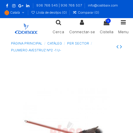
936 768 545 | 936 768 507
info@codibaix.com
Català
Llista de desitjos (
0
)
Comparar (
0
)
0
Cerca
Connectar-se
Cistella
Menu
PÀGINA PRINCIPAL
CATÀLEG
PER SECTOR
PLUMERO AVESTRUZ Nº2 -1 U-