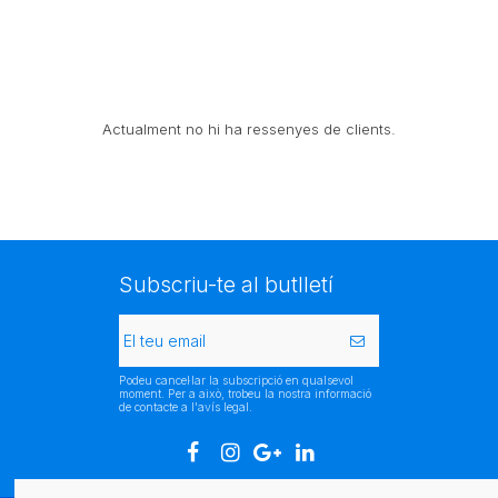
Actualment no hi ha ressenyes de clients.
Subscriu-te al butlletí
Podeu cancel·lar la subscripció en qualsevol
moment. Per a això, trobeu la nostra informació
de contacte a l'avís legal.