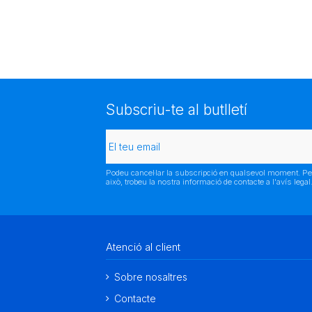
Subscriu-te al butlletí
Podeu cancel·lar la subscripció en qualsevol moment. Pe
això, trobeu la nostra informació de contacte a l'avís legal
Atenció al client
Sobre nosaltres
Contacte