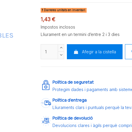
Darreres unitats en inventari
1,43 €
Impostos inclosos
Lliurament en un termini d’entre 2 i 3 dies
Afegir a la cistella
Política de seguretat
Protegim dades i pagaments amb sistem
Política d’entrega
Lliuraments clars i puntuals perquè la t
Política de devolució
Devolucions clares i àgils perquè compris 