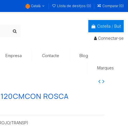
Català
Llista de desitjos (
0
)
Comparar (
0
)
Cistella
/
Buit
Connectar-se
Empresa
Contacte
Blog
Marques
 120CMCON ROSCA
ROJO/TRANSP)