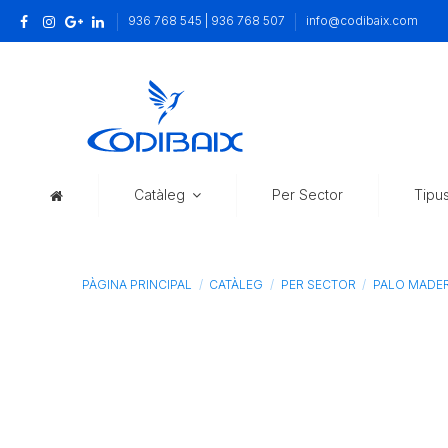
936 768 545 | 936 768 507
info@codibaix.com
Catàleg
Per Sector
Tipu
PÀGINA PRINCIPAL
CATÀLEG
PER SECTOR
PALO MADE