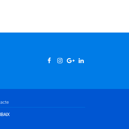
tacte
IBAIX