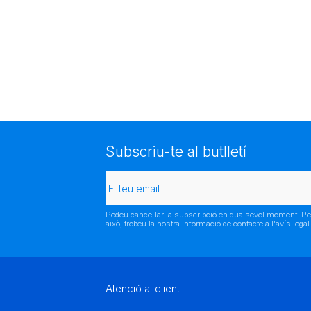
Subscriu-te al butlletí
Podeu cancel·lar la subscripció en qualsevol moment. Pe
això, trobeu la nostra informació de contacte a l'avís legal
Atenció al client