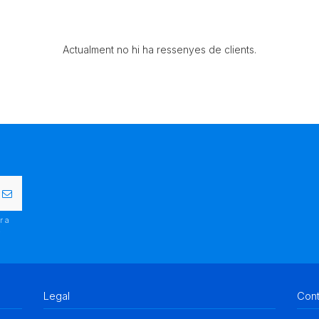
Actualment no hi ha ressenyes de clients.
r a
.
Legal
Con