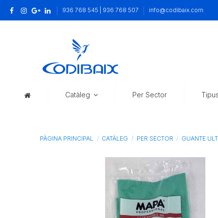
936 768 545 | 936 768 507
info@codibaix.com
Catàleg
Per Sector
Tipu
PÀGINA PRINCIPAL
CATÀLEG
PER SECTOR
GUANTE ULT