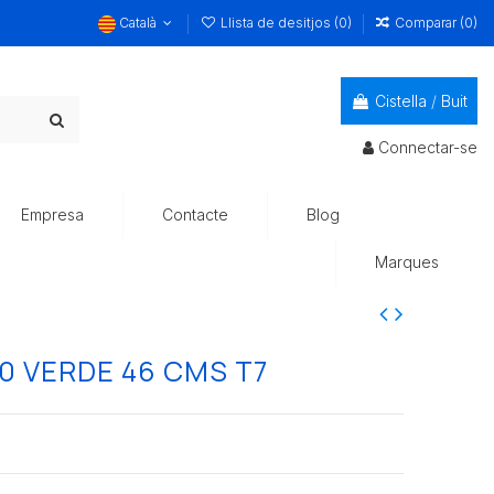
Català
Llista de desitjos (
0
)
Comparar (
0
)
Cistella
/
Buit
Connectar-se
Empresa
Contacte
Blog
Marques
0 VERDE 46 CMS T7