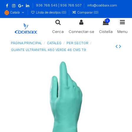
936 768 545 | 936 768 507
info@codibaix.com
Català
Llista de desitjos (
0
)
Comparar (
0
)
0
Cerca
Connectar-se
Cistella
Menu
PÀGINA PRINCIPAL
CATÀLEG
PER SECTOR
GUANTE ULTRANITRIL 480 VERDE 46 CMS T9