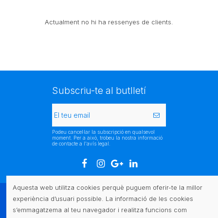
Actualment no hi ha ressenyes de clients.
Subscriu-te al butlletí
Podeu cancel·lar la subscripció en qualsevol
moment. Per a això, trobeu la nostra informació
de contacte a l'avís legal.
Aquesta web utilitza cookies perquè puguem oferir-te la millor
experiència d’usuari possible. La informació de les cookies
Atenció al client
s’emmagatzema al teu navegador i realitza funcions com