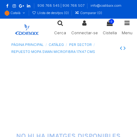
936 768 545 | 936 768 507
info@codibaix.com
Català
Llista de desitjos (
0
)
Comparar (
0
)
0
Cerca
Connectar-se
Cistella
Menu
PÀGINA PRINCIPAL
CATÀLEG
PER SECTOR
REPUESTO MOPA SWAN MICROFIBRA 17X47 CMS