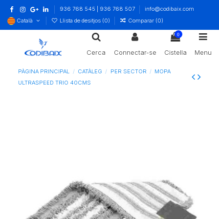
936 768 545 | 936 768 507
info@codibaix.com
Català
Llista de desitjos (
0
)
Comparar (
0
)
0
Cerca
Connectar-se
Cistella
Menu
PÀGINA PRINCIPAL
CATÀLEG
PER SECTOR
MOPA
ULTRASPEED TRIO 40CMS