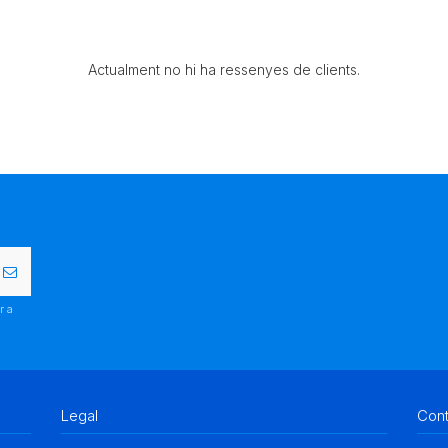
Actualment no hi ha ressenyes de clients.
r a
.
Legal
Con