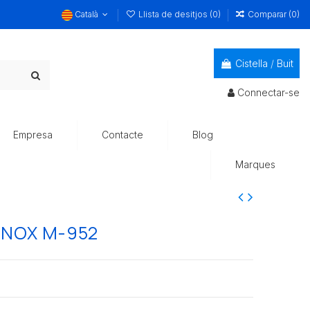
Català
Llista de desitjos (
0
)
Comparar (
0
)
Cistella
/
Buit
Connectar-se
Empresa
Contacte
Blog
Marques
NOX M-952