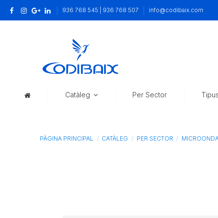
936 768 545 | 936 768 507
info@codibaix.com
Catàleg
Per Sector
Tipu
PÀGINA PRINCIPAL
CATÀLEG
PER SECTOR
MICROONDA