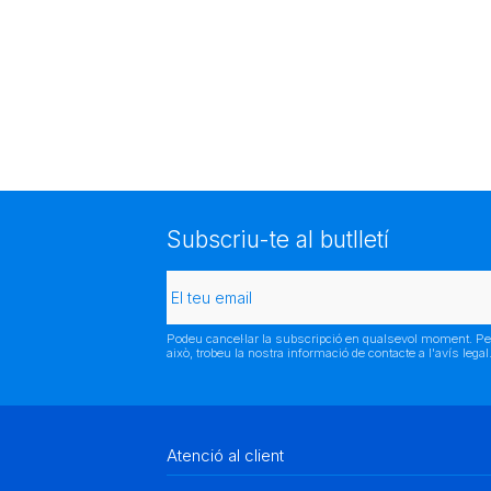
Subscriu-te al butlletí
Podeu cancel·lar la subscripció en qualsevol moment. Pe
això, trobeu la nostra informació de contacte a l'avís legal
Atenció al client