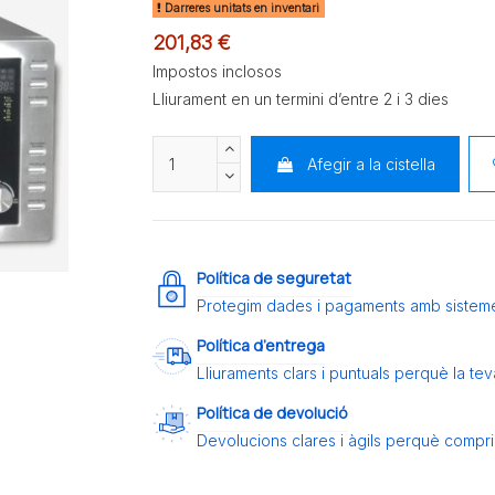
Darreres unitats en inventari
201,83 €
Impostos inclosos
Lliurament en un termini d’entre 2 i 3 dies
Afegir a la cistella
Política de seguretat
Protegim dades i pagaments amb sistem
Política d’entrega
Lliuraments clars i puntuals perquè la t
Política de devolució
Devolucions clares i àgils perquè compris 