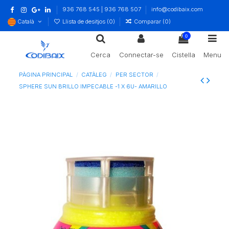
936 768 545 | 936 768 507
info@codibaix.com
Català
Llista de desitjos (
0
)
Comparar (
0
)
0
Cerca
Connectar-se
Cistella
Menu
PÀGINA PRINCIPAL
CATÀLEG
PER SECTOR
SPHERE SUN BRILLO IMPECABLE -1 X 6U- AMARILLO