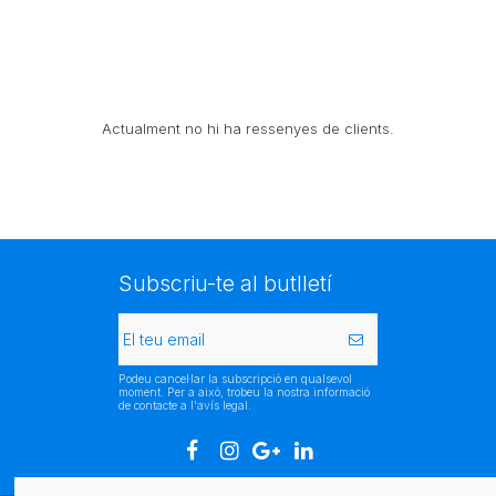
Actualment no hi ha ressenyes de clients.
Subscriu-te al butlletí
Podeu cancel·lar la subscripció en qualsevol
moment. Per a això, trobeu la nostra informació
de contacte a l'avís legal.