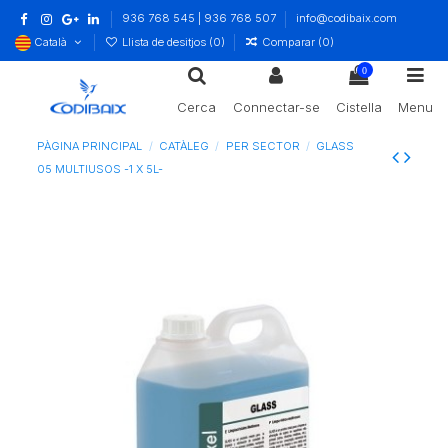
936 768 545 | 936 768 507
info@codibaix.com
Català
Llista de desitjos (
0
)
Comparar (
0
)
0
Cerca
Connectar-se
Cistella
Menu
PÀGINA PRINCIPAL
CATÀLEG
PER SECTOR
GLASS
05 MULTIUSOS -1 X 5L-