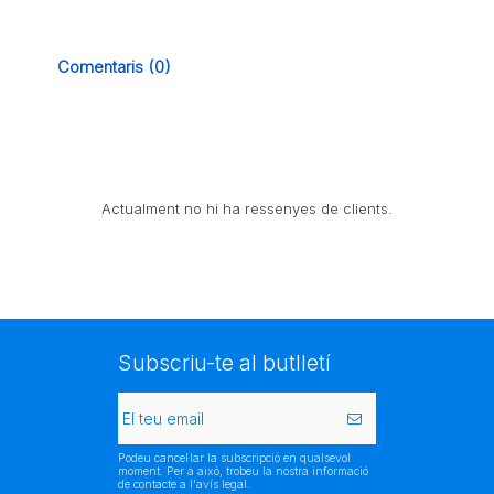
Comentaris (0)
Actualment no hi ha ressenyes de clients.
Subscriu-te al butlletí
Podeu cancel·lar la subscripció en qualsevol
moment. Per a això, trobeu la nostra informació
de contacte a l'avís legal.