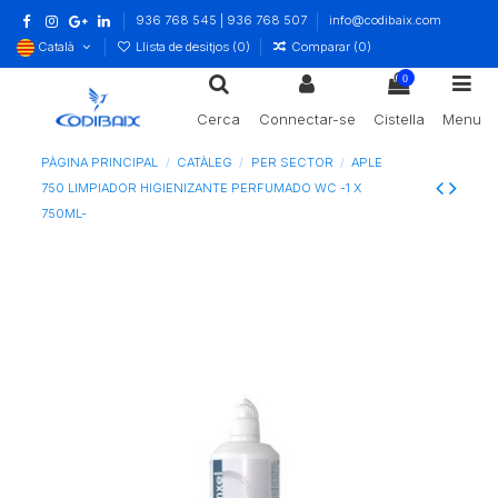
936 768 545 | 936 768 507
info@codibaix.com
Català
Llista de desitjos (
0
)
Comparar (
0
)
0
Cerca
Connectar-se
Cistella
Menu
PÀGINA PRINCIPAL
CATÀLEG
PER SECTOR
APLE
750 LIMPIADOR HIGIENIZANTE PERFUMADO WC -1 X
750ML-