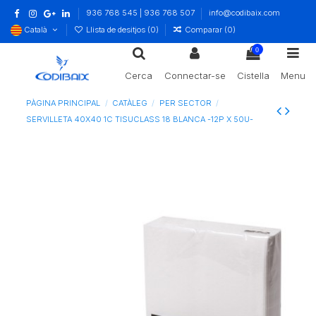
936 768 545 | 936 768 507
info@codibaix.com
Català
Llista de desitjos (
0
)
Comparar (
0
)
0
Cerca
Connectar-se
Cistella
Menu
PÀGINA PRINCIPAL
CATÀLEG
PER SECTOR
SERVILLETA 40X40 1C TISUCLASS 18 BLANCA -12P X 50U-