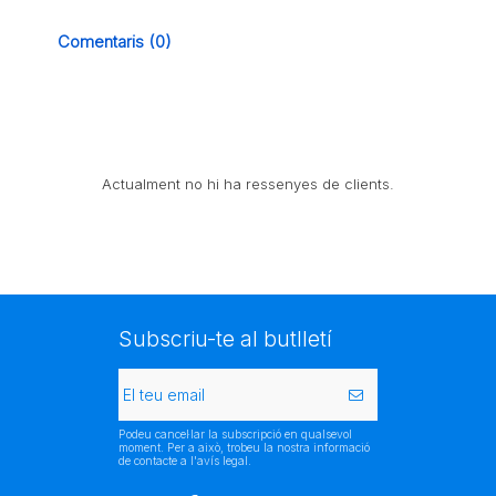
Comentaris (0)
Actualment no hi ha ressenyes de clients.
Subscriu-te al butlletí
Podeu cancel·lar la subscripció en qualsevol
moment. Per a això, trobeu la nostra informació
de contacte a l'avís legal.