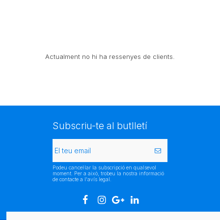
Actualment no hi ha ressenyes de clients.
Subscriu-te al butlletí
Podeu cancel·lar la subscripció en qualsevol
moment. Per a això, trobeu la nostra informació
de contacte a l'avís legal.