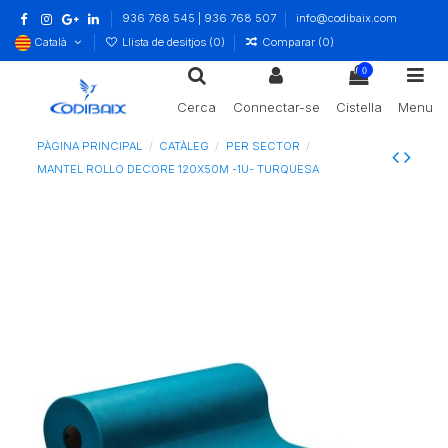
936 768 545 | 936 768 507
info@codibaix.com
Català
Llista de desitjos (
0
)
Comparar (
0
)
0
Cerca
Connectar-se
Cistella
Menu
PÀGINA PRINCIPAL
CATÀLEG
PER SECTOR
MANTEL ROLLO DECORE 120X50M -1U- TURQUESA