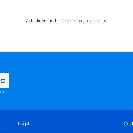
Actualment no hi ha ressenyes de clients.
r a
.
Legal
Con