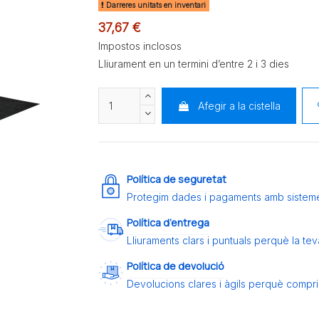
Darreres unitats en inventari
37,67 €
Impostos inclosos
Lliurament en un termini d’entre 2 i 3 dies
Afegir a la cistella
Política de seguretat
Protegim dades i pagaments amb sistem
Política d’entrega
Lliuraments clars i puntuals perquè la t
Política de devolució
Devolucions clares i àgils perquè compris 