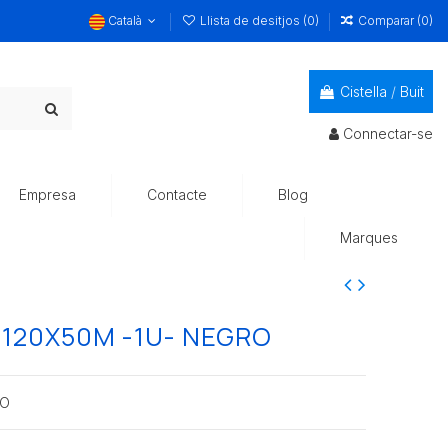
Català
Llista de desitjos (
0
)
Comparar (
0
)
Cistella
/
Buit
Connectar-se
Empresa
Contacte
Blog
Marques
120X50M -1U- NEGRO
RO