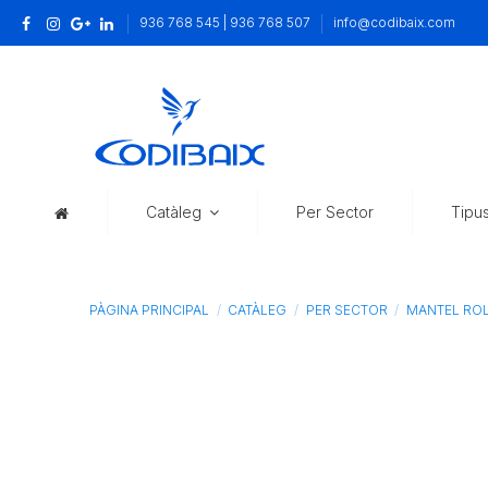
936 768 545 | 936 768 507
info@codibaix.com
Catàleg
Per Sector
Tipu
PÀGINA PRINCIPAL
CATÀLEG
PER SECTOR
MANTEL ROL