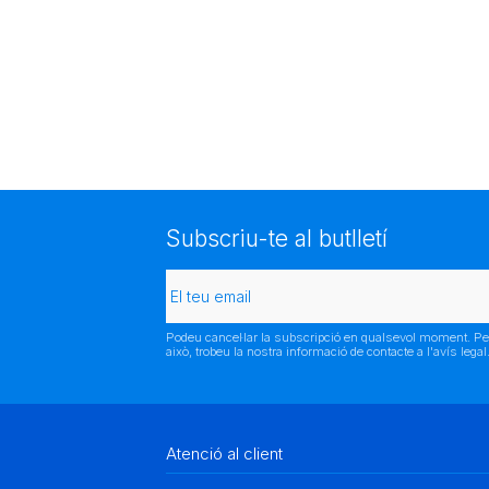
Subscriu-te al butlletí
Podeu cancel·lar la subscripció en qualsevol moment. Pe
això, trobeu la nostra informació de contacte a l'avís legal
Atenció al client