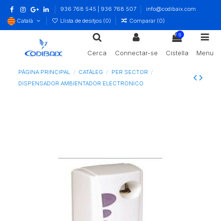
936 768 545 | 936 768 507
info@codibaix.com
Català
Llista de desitjos (
0
)
Comparar (
0
)
0
Cerca
Connectar-se
Cistella
Menu
PÀGINA PRINCIPAL
CATÀLEG
PER SECTOR
DISPENSADOR AMBIENTADOR ELECTRONICO