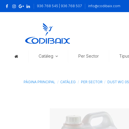
936 768 545 | 936 768 507
info@codibaix.com
Catàleg
Per Sector
Tipu
PÀGINA PRINCIPAL
CATÀLEG
PER SECTOR
DUST WC 05