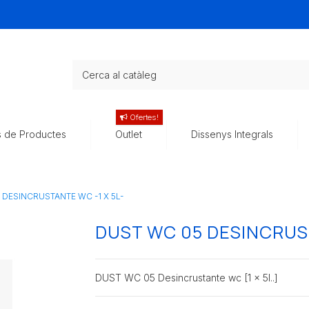
Ofertes!
s de Productes
Outlet
Dissenys Integrals
 DESINCRUSTANTE WC -1 X 5L-
DUST WC 05 DESINCRUST
DUST WC 05 Desincrustante wc [1 x 5l..]