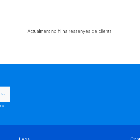
Actualment no hi ha ressenyes de clients.
r a
.
Legal
Con