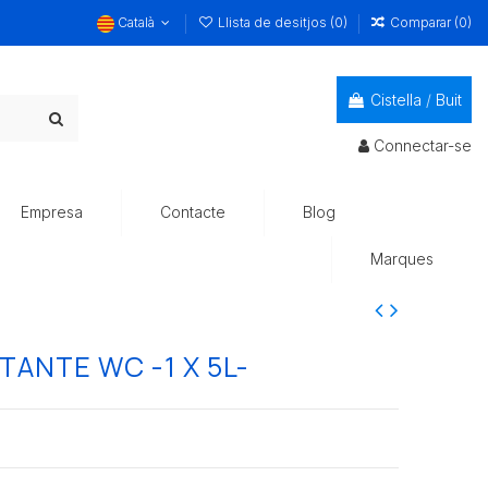
Català
Llista de desitjos (
0
)
Comparar (
0
)
Cistella
/
Buit
Connectar-se
Empresa
Contacte
Blog
Marques
ANTE WC -1 X 5L-