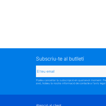
Subscriu-te al butlletí
Podeu cancel·lar la subscripció en qualsevol moment. Pe
això, trobeu la nostra informació de contacte a l'avís legal
Atenció al client