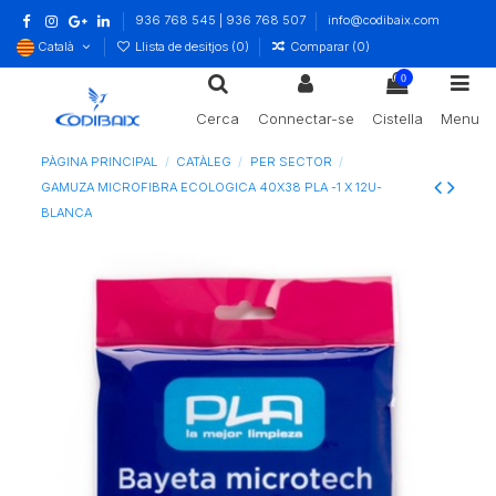
936 768 545 | 936 768 507
info@codibaix.com
Català
Llista de desitjos (
0
)
Comparar (
0
)
0
Cerca
Connectar-se
Cistella
Menu
PÀGINA PRINCIPAL
CATÀLEG
PER SECTOR
GAMUZA MICROFIBRA ECOLOGICA 40X38 PLA -1 X 12U-
BLANCA