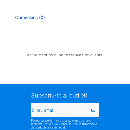
Comentaris (0)
Actualment no hi ha ressenyes de clients.
Subscriu-te al butlletí
Podeu cancel·lar la subscripció en qualsevol
moment. Per a això, trobeu la nostra informació
de contacte a l'avís legal.