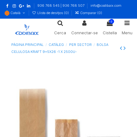
936 768 545 | 936 768 507
info@codibaix.com
Català
Llista de desitjos (
0
)
Comparar (
0
)
0
Cerca
Connectar-se
Cistella
Menu
PÀGINA PRINCIPAL
CATÀLEG
PER SECTOR
BOLSA
CELULOSA KRAFT 9+5X26 -1 X 2500U-