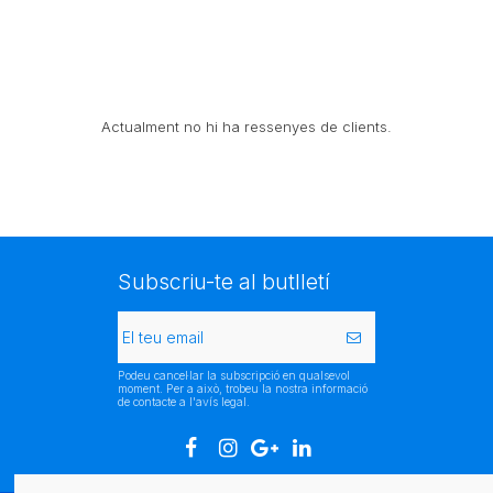
Actualment no hi ha ressenyes de clients.
Subscriu-te al butlletí
Podeu cancel·lar la subscripció en qualsevol
moment. Per a això, trobeu la nostra informació
de contacte a l'avís legal.