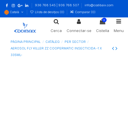
936 768 545 | 936 768 507
info@codibaix.com
Català
Llista de desitjos (
0
)
Comparar (
0
)
0
Cerca
Connectar-se
Cistella
Menu
PÀGINA PRINCIPAL
CATÀLEG
PER SECTOR
AEROSOL FLY KILLER ZZ COOPERMATIC INSECTICIDA -1 X
335ML-