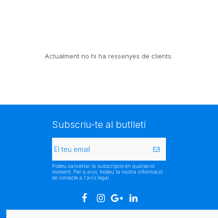
Actualment no hi ha ressenyes de clients.
Subscriu-te al butlletí
Podeu cancel·lar la subscripció en qualsevol
moment. Per a això, trobeu la nostra informació
de contacte a l'avís legal.