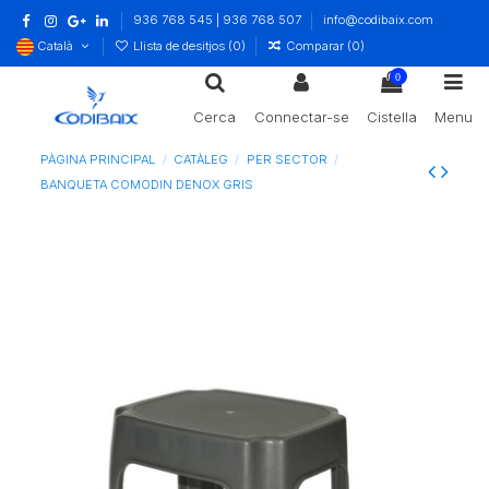
936 768 545 | 936 768 507
info@codibaix.com
Català
Llista de desitjos (
0
)
Comparar (
0
)
0
Cerca
Connectar-se
Cistella
Menu
PÀGINA PRINCIPAL
CATÀLEG
PER SECTOR
BANQUETA COMODIN DENOX GRIS