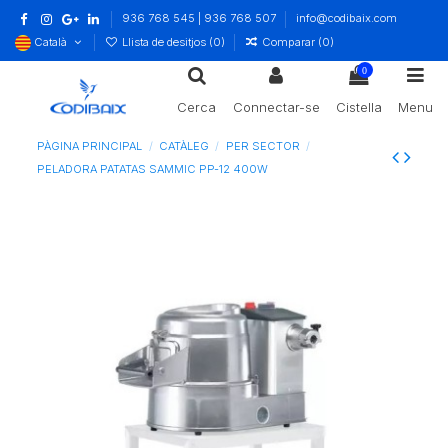
936 768 545 | 936 768 507
info@codibaix.com
Català
Llista de desitjos (
0
)
Comparar (
0
)
0
Cerca
Connectar-se
Cistella
Menu
PÀGINA PRINCIPAL
CATÀLEG
PER SECTOR
PELADORA PATATAS SAMMIC PP-12 400W