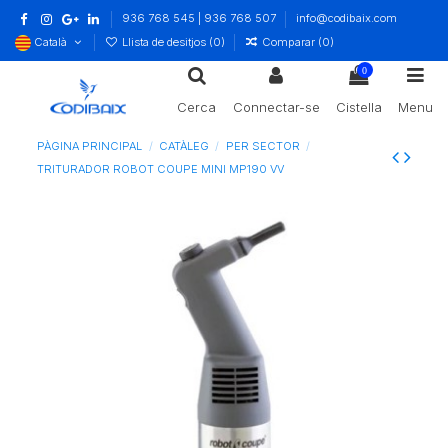
936 768 545 | 936 768 507
info@codibaix.com
Català
Llista de desitjos (
0
)
Comparar (
0
)
0
Cerca
Connectar-se
Cistella
Menu
PÀGINA PRINCIPAL
CATÀLEG
PER SECTOR
TRITURADOR ROBOT COUPE MINI MP190 VV