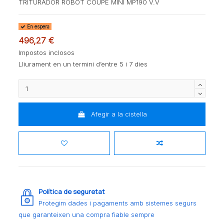
TRITURADOR ROBOT COUPE MINI MP190 V.V
En espera
496,27 €
Impostos inclosos
Lliurament en un termini d’entre 5 i 7 dies
Afegir a la cistella
Política de seguretat
Protegim dades i pagaments amb sistemes segurs
que garanteixen una compra fiable sempre