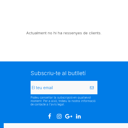
Actualment no hi ha ressenyes de clients.
Subscriu-te al butlletí
Podeu cancel·lar la subscripció en qualsevol
moment. Per a això, trobeu la nostra informació
de contacte a l'avís legal.