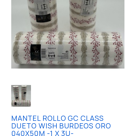
MANTEL ROLLO GC CLASS
DUETO WISH BURDEOS ORO
040X50M -1 X 3U-