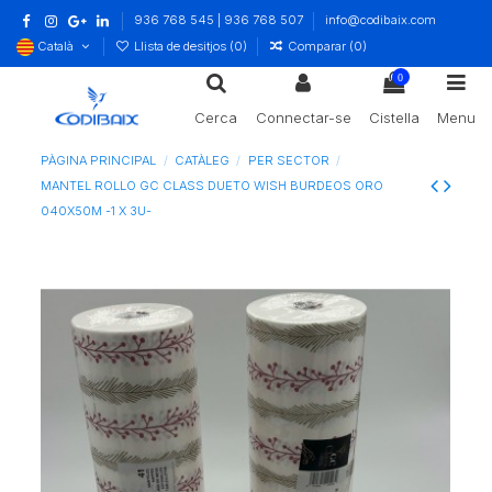
936 768 545 | 936 768 507
info@codibaix.com
Català
Llista de desitjos (
0
)
Comparar (
0
)
0
Cerca
Connectar-se
Cistella
Menu
PÀGINA PRINCIPAL
CATÀLEG
PER SECTOR
MANTEL ROLLO GC CLASS DUETO WISH BURDEOS ORO
040X50M -1 X 3U-