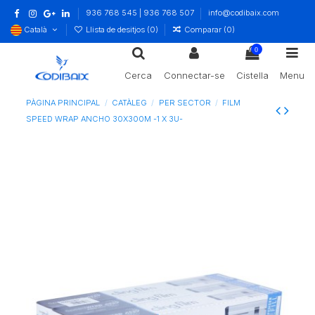
936 768 545 | 936 768 507
info@codibaix.com
Català
Llista de desitjos (
0
)
Comparar (
0
)
0
Cerca
Connectar-se
Cistella
Menu
PÀGINA PRINCIPAL
CATÀLEG
PER SECTOR
FILM
SPEED WRAP ANCHO 30X300M -1 X 3U-