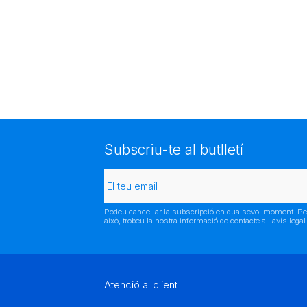
Subscriu-te al butlletí
Podeu cancel·lar la subscripció en qualsevol moment. Pe
això, trobeu la nostra informació de contacte a l'avís legal
Atenció al client