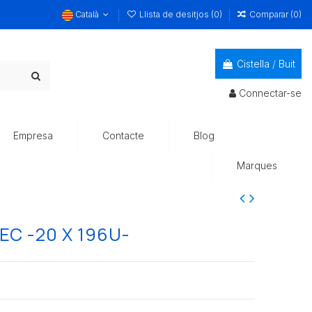
Català
Llista de desitjos (
0
)
Comparar (
0
)
Cistella
/
Buit
Connectar-se
Empresa
Contacte
Blog
Marques
EC -20 X 196U-