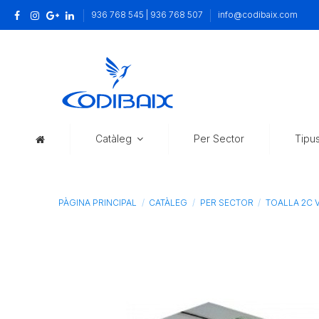
936 768 545 | 936 768 507
info@codibaix.com
Catàleg
Per Sector
Tipu
PÀGINA PRINCIPAL
CATÀLEG
PER SECTOR
TOALLA 2C V