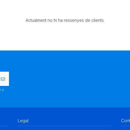
Actualment no hi ha ressenyes de clients.
r a
.
Legal
Con