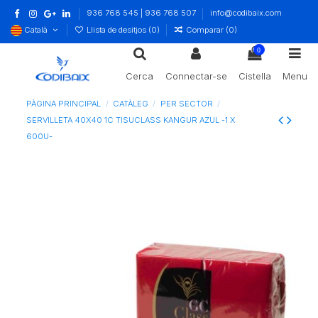
936 768 545 | 936 768 507
info@codibaix.com
Català
Llista de desitjos (
0
)
Comparar (
0
)
0
Cerca
Connectar-se
Cistella
Menu
PÀGINA PRINCIPAL
CATÀLEG
PER SECTOR
SERVILLETA 40X40 1C TISUCLASS KANGUR AZUL -1 X
600U-