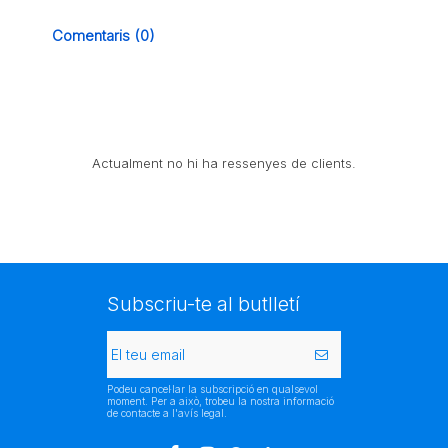
Comentaris (0)
Actualment no hi ha ressenyes de clients.
Subscriu-te al butlletí
Podeu cancel·lar la subscripció en qualsevol
moment. Per a això, trobeu la nostra informació
de contacte a l'avís legal.