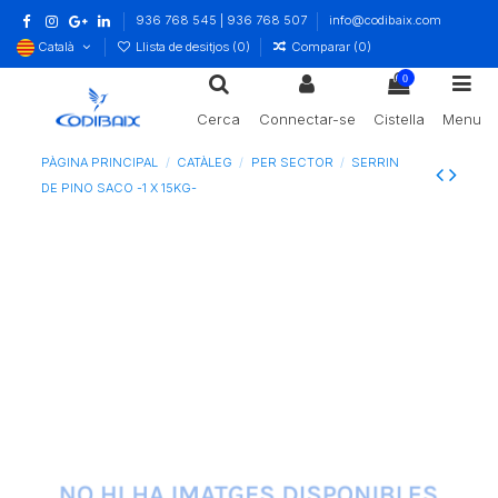
936 768 545 | 936 768 507
info@codibaix.com
Català
Llista de desitjos (
0
)
Comparar (
0
)
0
Cerca
Connectar-se
Cistella
Menu
PÀGINA PRINCIPAL
CATÀLEG
PER SECTOR
SERRIN
DE PINO SACO -1 X 15KG-