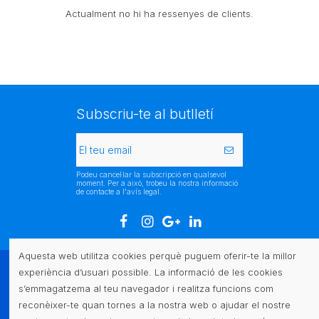
Actualment no hi ha ressenyes de clients.
Subscriu-te al butlletí
Podeu cancel·lar la subscripció en qualsevol
moment. Per a això, trobeu la nostra informació
de contacte a l'avís legal.
Aquesta web utilitza cookies perquè puguem oferir-te la millor
experiència d’usuari possible. La informació de les cookies
Atenció al client
s’emmagatzema al teu navegador i realitza funcions com
reconèixer-te quan tornes a la nostra web o ajudar el nostre
Legal