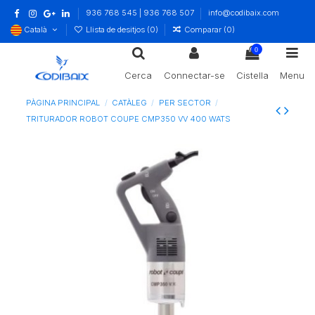
936 768 545 | 936 768 507
info@codibaix.com
Català
Llista de desitjos (
0
)
Comparar (
0
)
0
Cerca
Connectar-se
Cistella
Menu
PÀGINA PRINCIPAL
CATÀLEG
PER SECTOR
TRITURADOR ROBOT COUPE CMP350 VV 400 WATS