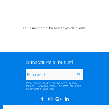
Actualment no hi ha ressenyes de clients.
Subscriu-te al butlletí
Podeu cancel·lar la subscripció en qualsevol
moment. Per a això, trobeu la nostra informació
de contacte a l'avís legal.