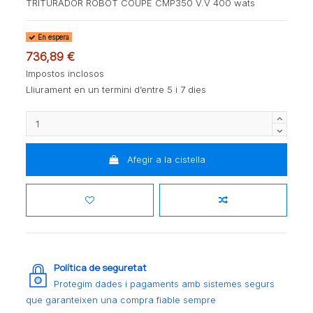
TRITURADOR ROBOT COUPE CMP350 V.V 400 wats
En espera
736,89 €
Impostos inclosos
Lliurament en un termini d’entre 5 i 7 dies
Afegir a la cistella
Política de seguretat
Protegim dades i pagaments amb sistemes segurs
que garanteixen una compra fiable sempre