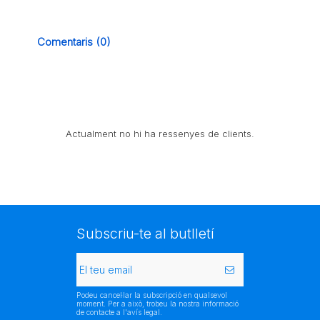
Comentaris (0)
Actualment no hi ha ressenyes de clients.
Subscriu-te al butlletí
Podeu cancel·lar la subscripció en qualsevol
moment. Per a això, trobeu la nostra informació
de contacte a l'avís legal.