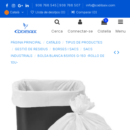
936 768 545 | 936 768 507
info@codibaix.com
Català
Llista de desitjos (
0
)
Comparar (
0
)
0
Cerca
Connectar-se
Cistella
Menu
PÀGINA PRINCIPAL
CATÀLEG
TIPUS DE PRODUCTES
GESTIÓ DE RESIDUS
BORSES I SACS
SACS
INDUSTRIALS
BOLSA BLANCA 85X105 G-150 -ROLLO DE
10U-