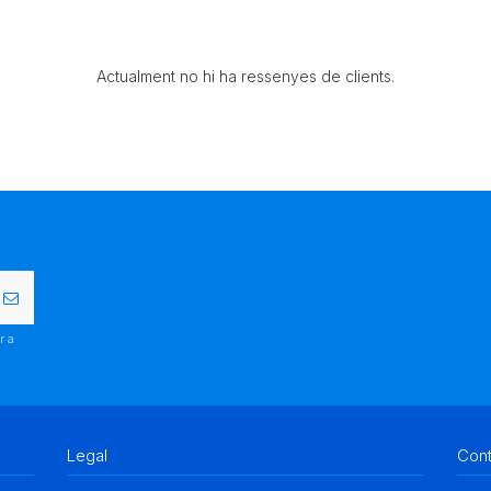
Actualment no hi ha ressenyes de clients.
r a
.
Legal
Con