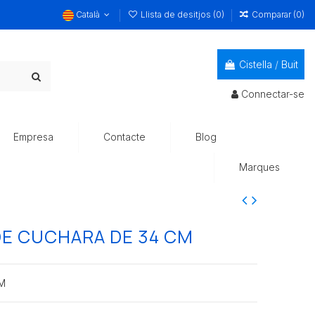
Català
Llista de desitjos (
0
)
Comparar (
0
)
Cistella
/
Buit
Connectar-se
Empresa
Contacte
Blog
Marques
E CUCHARA DE 34 CM
M