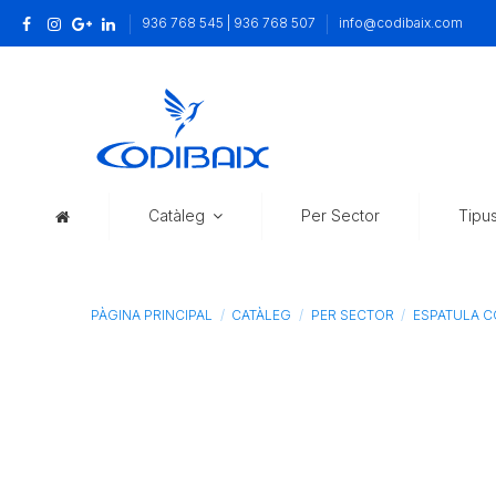
936 768 545 | 936 768 507
info@codibaix.com
Catàleg
Per Sector
Tipu
PÀGINA PRINCIPAL
CATÀLEG
PER SECTOR
ESPATULA C