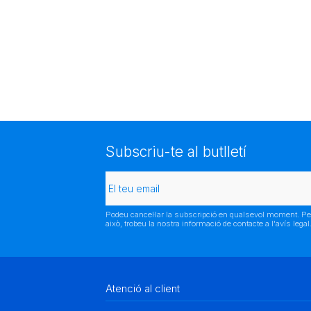
Subscriu-te al butlletí
Podeu cancel·lar la subscripció en qualsevol moment. Pe
això, trobeu la nostra informació de contacte a l'avís legal
Atenció al client