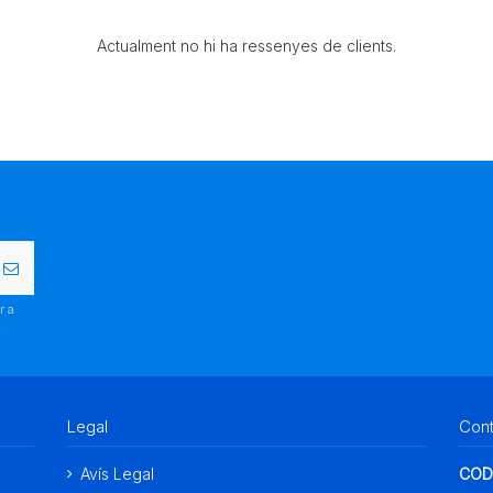
Actualment no hi ha ressenyes de clients.
r a
.
Legal
Con
Avís Legal
COD