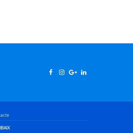
tacte
IBAIX