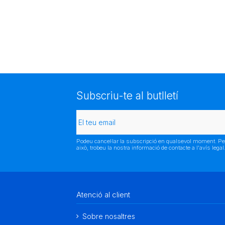
Subscriu-te al butlletí
Podeu cancel·lar la subscripció en qualsevol moment. Pe
això, trobeu la nostra informació de contacte a l'avís legal
Atenció al client
Sobre nosaltres