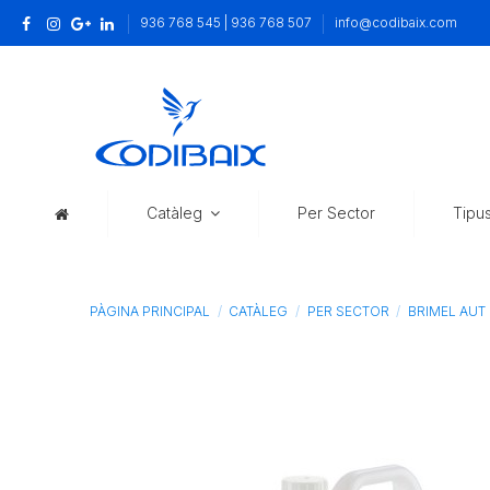
936 768 545 | 936 768 507
info@codibaix.com
Catàleg
Per Sector
Tipu
PÀGINA PRINCIPAL
CATÀLEG
PER SECTOR
BRIMEL AUT 