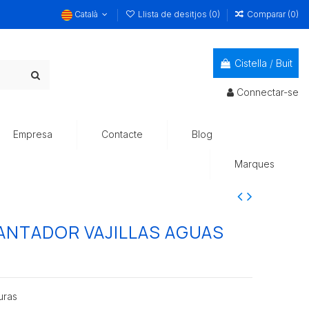
Català
Llista de desitjos (
0
)
Comparar (
0
)
Cistella
/
Buit
Connectar-se
Empresa
Contacte
Blog
Marques
LANTADOR VAJILLAS AGUAS
uras