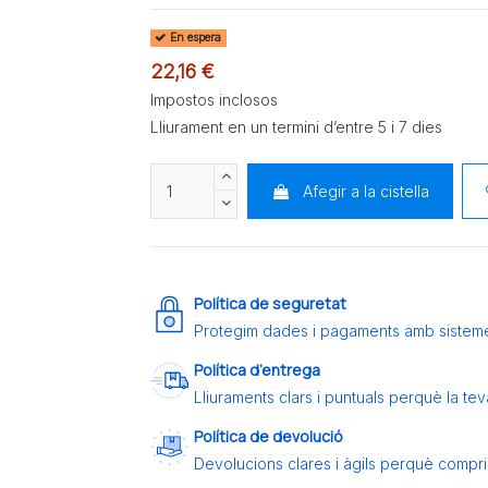
En espera
22,16 €
Impostos inclosos
Lliurament en un termini d’entre 5 i 7 dies
Afegir a la cistella
Política de seguretat
Protegim dades i pagaments amb sistem
Política d’entrega
Lliuraments clars i puntuals perquè la t
Política de devolució
Devolucions clares i àgils perquè compris 