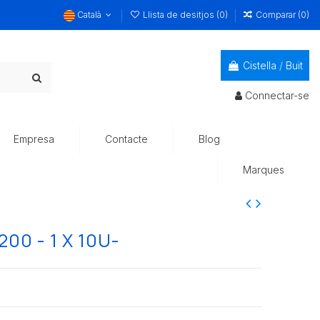
Català
Llista de desitjos (
0
)
Comparar (
0
)
Cistella
/
Buit
Connectar-se
Empresa
Contacte
Blog
Marques
0 - 1 X 10U-