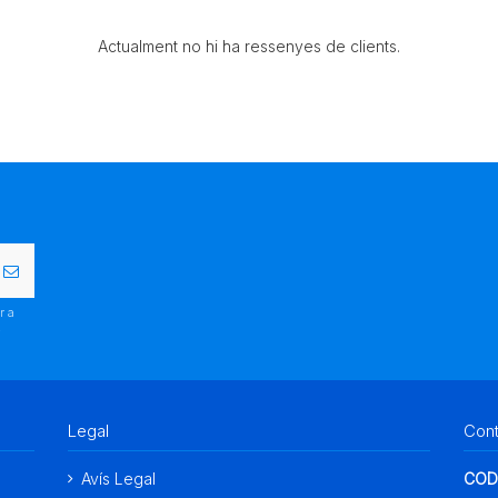
Actualment no hi ha ressenyes de clients.
r a
.
Legal
Con
Avís Legal
COD