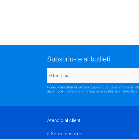
Subscriu-te al butlletí
Podeu cancel·lar la subscripció en qualsevol moment. Pe
això, trobeu la nostra informació de contacte a l'avís legal
Atenció al client
Sobre nosaltres