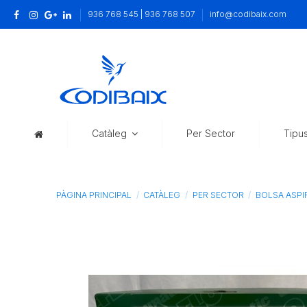
936 768 545 | 936 768 507
info@codibaix.com
Catàleg
Per Sector
Tipu
PÀGINA PRINCIPAL
CATÀLEG
PER SECTOR
BOLSA ASPIR