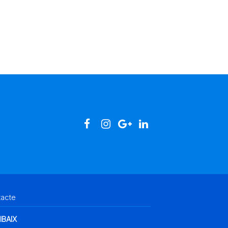
tacte
IBAIX