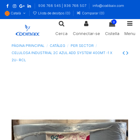
936 768 545 | 936 768 507
info@codibaix.com
Català
Llista de desitjos (
0
)
Comparar (
0
)
0
Cerca
Connectar-se
Cistella
Menu
PÀGINA PRINCIPAL
CATÀLEG
PER SECTOR
CELULOSA INDUSTRIAL 2C AZUL ADD SYSTEM 400MT -1 X
2U- RCL