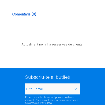
Comentaris (0)
Actualment no hi ha ressenyes de clients.
Subscriu-te al butlletí
Podeu cancel·lar la subscripció en qualsevol
moment. Per a això, trobeu la nostra informació
de contacte a l'avís legal.