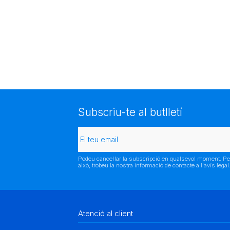
Subscriu-te al butlletí
Podeu cancel·lar la subscripció en qualsevol moment. Pe
això, trobeu la nostra informació de contacte a l'avís legal
Atenció al client