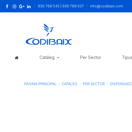
936 768 545 | 936 768 507
info@codibaix.com
Catàleg
Per Sector
Tipu
PÀGINA PRINCIPAL
CATÀLEG
PER SECTOR
DISPENSADO