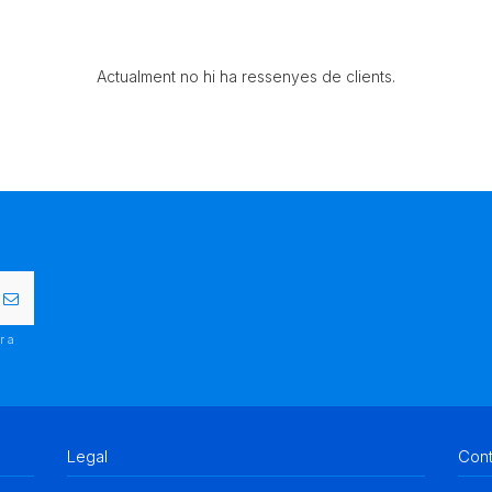
Actualment no hi ha ressenyes de clients.
r a
.
Legal
Con