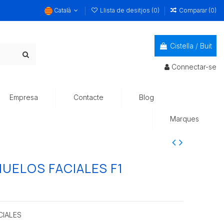
Català
Llista de desitjos (
0
)
Comparar (
0
)
Cistella
/
Buit
Connectar-se
Empresa
Contacte
Blog
Marques
UELOS FACIALES F1
CIALES