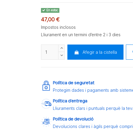
En estoc
47,00 €
Impostos inclosos
Lliurament en un termini d’entre 2 i 3 dies
Afegir a la cistella
Política de seguretat
Protegim dades i pagaments amb sistem
Política d’entrega
Lliuraments clars i puntuals perquè la t
Política de devolució
Devolucions clares i àgils perquè compris 