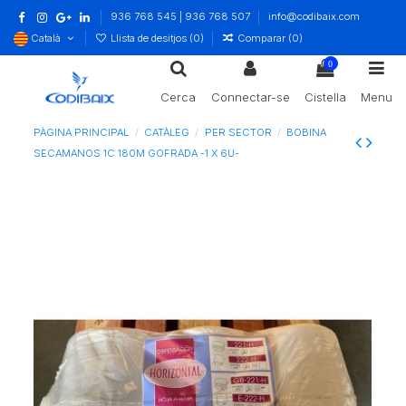
936 768 545 | 936 768 507
info@codibaix.com
Català
Llista de desitjos (
0
)
Comparar (
0
)
0
Cerca
Connectar-se
Cistella
Menu
PÀGINA PRINCIPAL
CATÀLEG
PER SECTOR
BOBINA
SECAMANOS 1C 180M GOFRADA -1 X 6U-