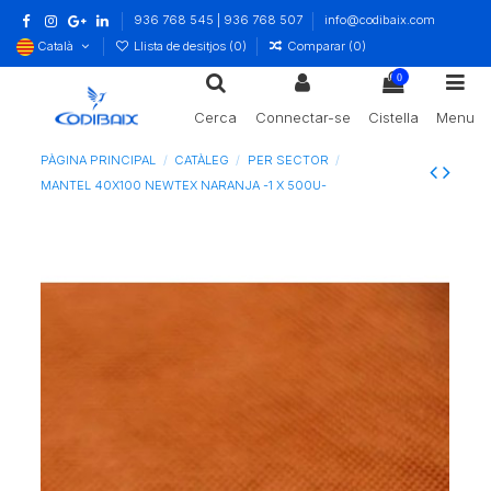
936 768 545 | 936 768 507
info@codibaix.com
Català
Llista de desitjos (
0
)
Comparar (
0
)
0
Cerca
Connectar-se
Cistella
Menu
PÀGINA PRINCIPAL
CATÀLEG
PER SECTOR
MANTEL 40X100 NEWTEX NARANJA -1 X 500U-