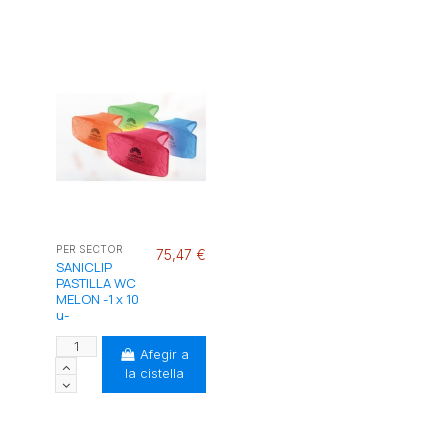
PER SECTOR
75,47 €
SANICLIP
PASTILLA WC
MELON -1 x 10
u-
Afegir a
la cistella