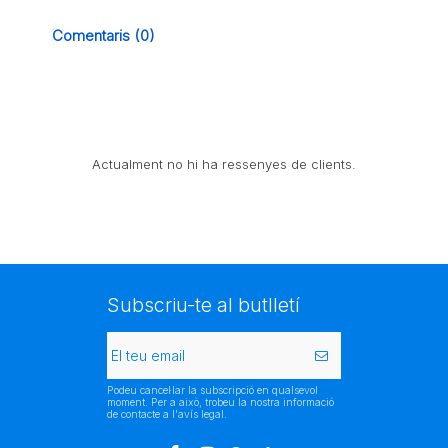
Comentaris (0)
Actualment no hi ha ressenyes de clients.
Subscriu-te al butlletí
Podeu cancel·lar la subscripció en qualsevol
moment. Per a això, trobeu la nostra informació
de contacte a l'avís legal.