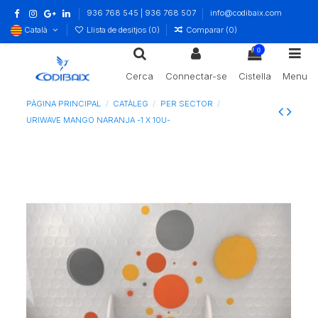
936 768 545 | 936 768 507
info@codibaix.com
Català
Llista de desitjos (
0
)
Comparar (
0
)
0
Cerca
Connectar-se
Cistella
Menu
PÀGINA PRINCIPAL
CATÀLEG
PER SECTOR
URIWAVE MANGO NARANJA -1 X 10U-