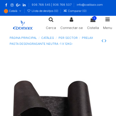
936 768 545 | 936 768 507
info@codibaix.com
Català
Llista de desitjos (
0
)
Comparar (
0
)
0
Cerca
Connectar-se
Cistella
Menu
PÀGINA PRINCIPAL
CATÀLEG
PER SECTOR
PRELAX
PASTA DESENGRASANTE NEUTRA -1 X 12KG-