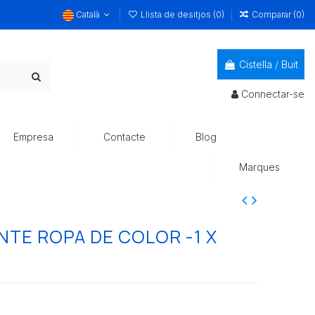
Català
Llista de desitjos (
0
)
Comparar (
0
)
Cistella
/
Buit
Connectar-se
Empresa
Contacte
Blog
Marques
TE ROPA DE COLOR -1 X