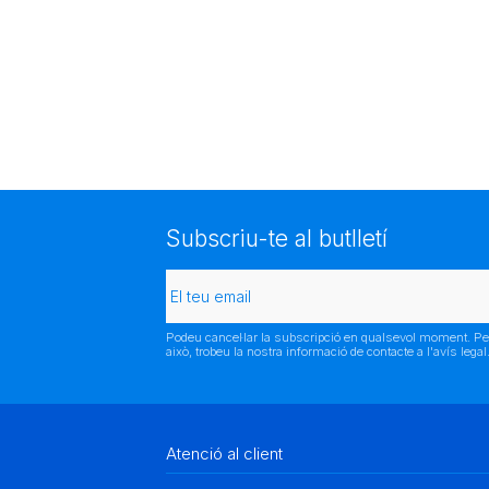
Subscriu-te al butlletí
Podeu cancel·lar la subscripció en qualsevol moment. Pe
això, trobeu la nostra informació de contacte a l'avís legal
Atenció al client