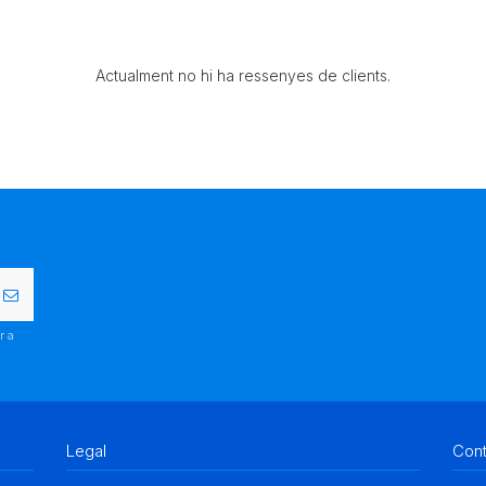
Actualment no hi ha ressenyes de clients.
r a
.
Legal
Con