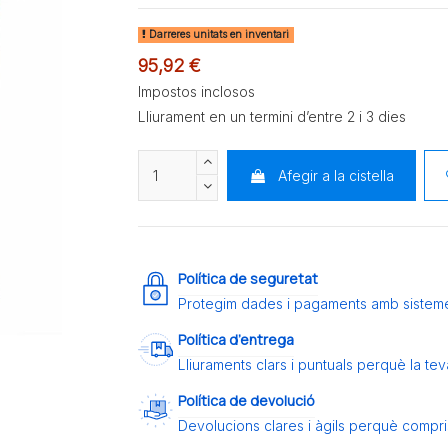
Darreres unitats en inventari
95,92 €
Impostos inclosos
Lliurament en un termini d’entre 2 i 3 dies
Afegir a la cistella
Política de seguretat
Protegim dades i pagaments amb sistem
Política d’entrega
Lliuraments clars i puntuals perquè la t
Política de devolució
Devolucions clares i àgils perquè compris 