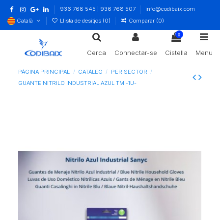
936 768 545 | 936 768 507
info@codibaix.com
Català
Llista de desitjos (
0
)
Comparar (
0
)
0
Cerca
Connectar-se
Cistella
Menu
PÀGINA PRINCIPAL
CATÀLEG
PER SECTOR
GUANTE NITRILO INDUSTRIAL AZUL TM -1U-