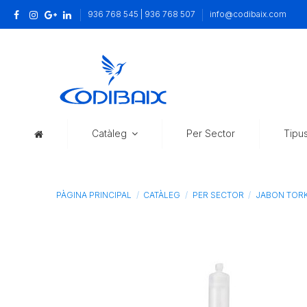
936 768 545 | 936 768 507
info@codibaix.com
Catàleg
Per Sector
Tipu
PÀGINA PRINCIPAL
CATÀLEG
PER SECTOR
JABON TORK