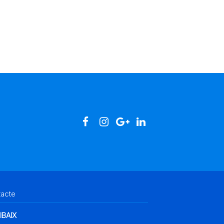
tacte
IBAIX