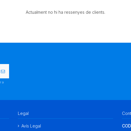
Actualment no hi ha ressenyes de clients.
r a
.
Legal
Con
Avís Legal
COD