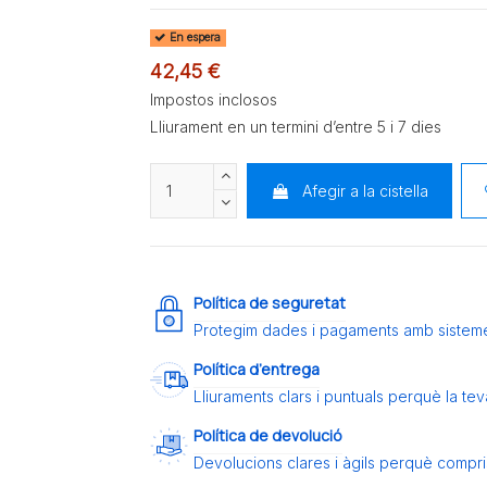
En espera
42,45 €
Impostos inclosos
Lliurament en un termini d’entre 5 i 7 dies
Afegir a la cistella
Política de seguretat
Protegim dades i pagaments amb sistem
Política d’entrega
Lliuraments clars i puntuals perquè la t
Política de devolució
Devolucions clares i àgils perquè compris 