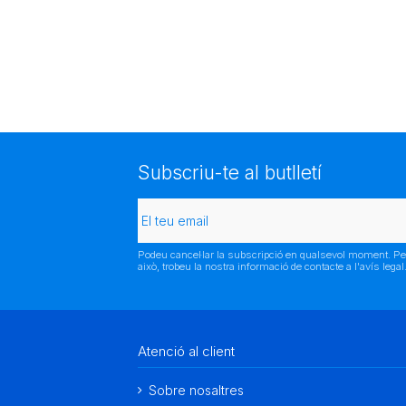
Subscriu-te al butlletí
Podeu cancel·lar la subscripció en qualsevol moment. Pe
això, trobeu la nostra informació de contacte a l'avís legal
Atenció al client
Sobre nosaltres