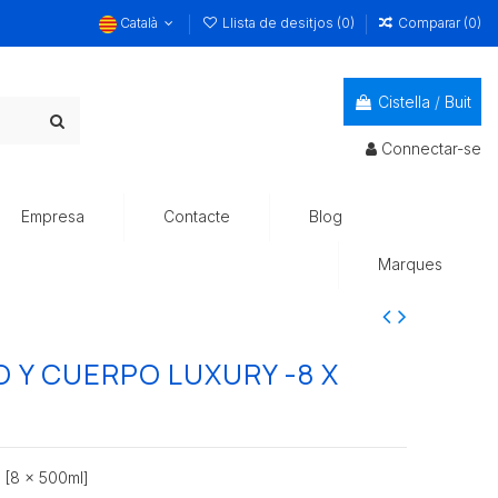
Català
Llista de desitjos (
0
)
Comparar (
0
)
Cistella
/
Buit
Connectar-se
Empresa
Contacte
Blog
Marques
 Y CUERPO LUXURY -8 X
[8 x 500ml]