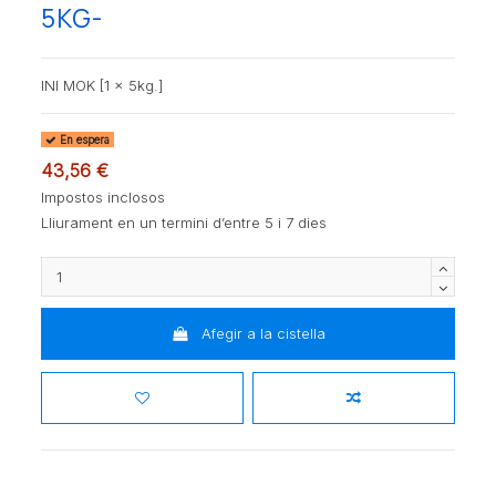
5KG-
INI MOK [1 x 5kg.]
En espera
43,56 €
Impostos inclosos
Lliurament en un termini d’entre 5 i 7 dies
Afegir a la cistella