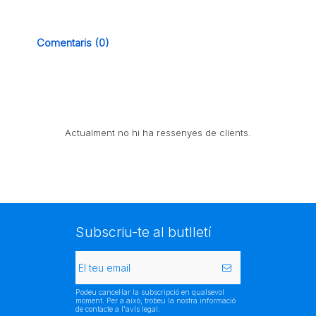
Comentaris (0)
Actualment no hi ha ressenyes de clients.
Subscriu-te al butlletí
Podeu cancel·lar la subscripció en qualsevol
moment. Per a això, trobeu la nostra informació
de contacte a l'avís legal.