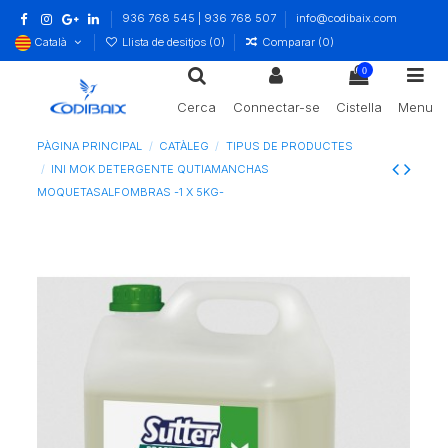
936 768 545 | 936 768 507
info@codibaix.com
Català
Llista de desitjos (
0
)
Comparar (
0
)
0
Cerca
Connectar-se
Cistella
Menu
PÀGINA PRINCIPAL
CATÀLEG
TIPUS DE PRODUCTES
INI MOK DETERGENTE QUTIAMANCHAS
MOQUETASALFOMBRAS -1 X 5KG-