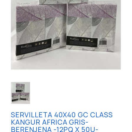
SERVILLETA 40X40 GC CLASS
KANGUR AFRICA GRIS-
BERENJENA -12PQ X 50U-