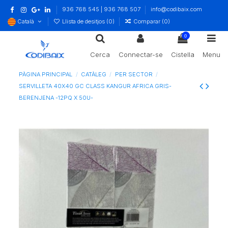
936 768 545 | 936 768 507
info@codibaix.com
Català
Llista de desitjos (
0
)
Comparar (
0
)
0
Cerca
Connectar-se
Cistella
Menu
PÀGINA PRINCIPAL
CATÀLEG
PER SECTOR
SERVILLETA 40X40 GC CLASS KANGUR AFRICA GRIS-
BERENJENA -12PQ X 50U-